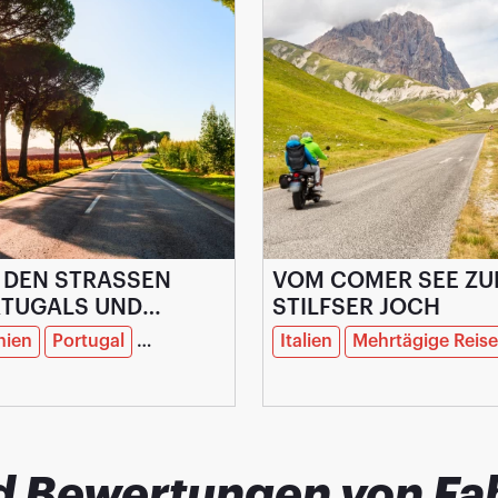
 DEN STRASSEN P
VOM COMER SEE Z
UGALS UND A
STILFSER JOCH
LUSIENS
nien
Portugal
Mehrtägige Reise
Italien
Mehrtägige Reise
d Bewertungen von Fa