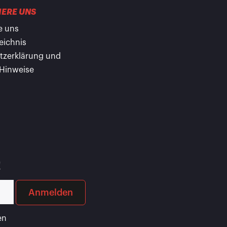
ERE UNS
e uns
eichnis
tzerklärung und
 Hinweise
!
Anmelden
en