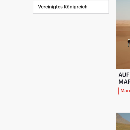
Vereinigtes Königreich
AUF
MA
NO
Mar