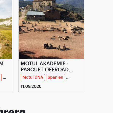
UM
MOTUL AKADEMIE -
PASCUET OFFROAD
CENTER
Reiseziel
Motul DNA
Spanien
Training & Kurzreisen
11.09.2026
hrern