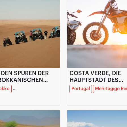
 DEN SPUREN DER
COSTA VERDE, DIE
ROKKANISCHEN
HAUPTSTADT DES
MADEN
ENDURO
okko
Mehrtägige Reise
Reiseziel
Portugal
Mehrtägige Re